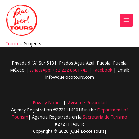
Inicio
Projects
Privada 9 "A" Sur 5131, Prados Agua Azul, Puebla, Puebla.
México |
WhatsApp:
+52 222 8601743
|
Facebook
| Email:
info@quelocotours.com
Privacy Notice
|
Aviso de Privacidad
Agency Registration #27211140016 in the
Department of
Tourism
| Agencia Registrada en la
Secretaría de Turismo
#27211140016
Copyright © 2026 [Qué Loco! Tours]