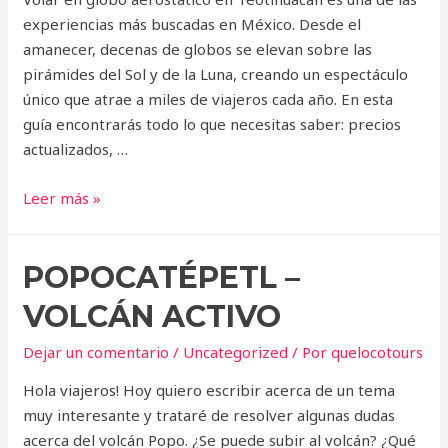
experiencias más buscadas en México. Desde el
amanecer, decenas de globos se elevan sobre las
pirámides del Sol y de la Luna, creando un espectáculo
único que atrae a miles de viajeros cada año. En esta
guía encontrarás todo lo que necesitas saber: precios
actualizados, …
Globos
Leer más »
aerostáticos
en
POPOCATÉPETL –
Teotihuacán:
precios,
VOLCÁN ACTIVO
horarios
y
Dejar un comentario
/
Uncategorized
/ Por
quelocotours
guía
Hola viajeros! Hoy quiero escribir acerca de un tema
completa
muy interesante y trataré de resolver algunas dudas
(2025)
acerca del volcán Popo. ¿Se puede subir al volcán? ¿Qué