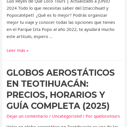
Luis Reyes de Qué Loco Tours | Actualizado a jUNIO
2024 Todo lo que necesitas saber del Iztaccíhuatl y
Popocatépetl ¿Qué es lo mejor? Podrás organizar
mejor tu viaje y conocer todas las opciones que tienes
en el Parque Izta Popo al año 2022, te ayudará mucho
este artículo, espero …
IZTACCIHUATL
Leer más »
Y
POPOCATEPETL
GLOBOS AEROSTÁTICOS
EN TEOTIHUACÁN:
PRECIOS, HORARIOS Y
GUÍA COMPLETA (2025)
Dejar un comentario
/
Uncategorized
/ Por
quelocotours
Volar en globo aerostático en Teotihuacán es una de las