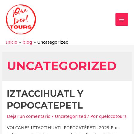
Ir
al
contenido
MAI
MEN
Inicio
blog
Uncategorized
UNCATEGORIZED
IZTACCIHUATL Y
POPOCATEPETL
Dejar un comentario
/
Uncategorized
/ Por
quelocotours
VOLCANES IZTACCÍHUATL POPOCATÉPETL 2023 Por