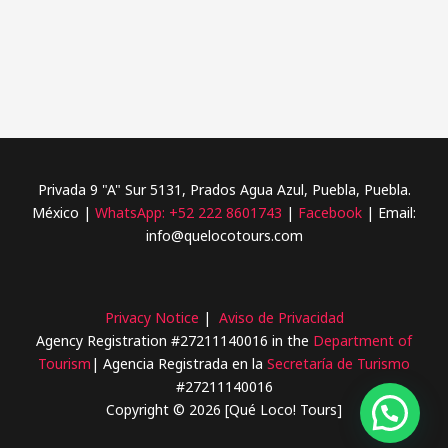
Privada 9 "A" Sur 5131, Prados Agua Azul, Puebla, Puebla.
México |
WhatsApp:
+52 222 8601743
|
Facebook
| Email:
info@quelocotours.com
Privacy Notice
|
Aviso de Privacidad
Agency Registration #27211140016 in the
Department of
Tourism
| Agencia Registrada en la
Secretaría de Turismo
#27211140016
Copyright © 2026 [Qué Loco! Tours]