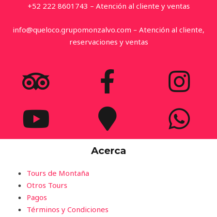
+52 222 8601743 – Atención al cliente y ventas
info@queloco.grupomonzalvo.com – Atención al cliente,
reservaciones y ventas
Acerca
Tours de Montaña
Otros Tours
Pagos
Términos y Condiciones